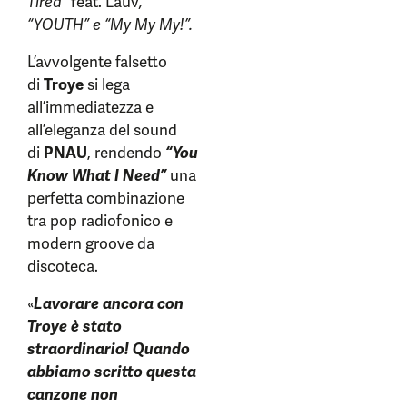
Tired”
feat. Lauv
,
“YOUTH”
e “My My My!
”.
L’avvolgente falsetto
di
Troye
si lega
all’immediatezza e
all’eleganza del sound
di
PNAU
, rendendo
“You
Know What I Need”
una
perfetta combinazione
tra pop radiofonico e
modern groove da
discoteca.
«
Lavorare ancora con
Troye è stato
straordinario! Quando
abbiamo scritto questa
canzone non