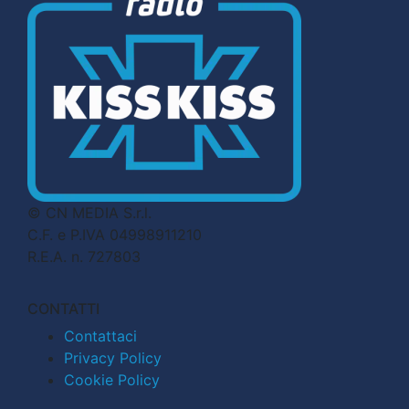
© CN MEDIA S.r.l.
C.F. e P.IVA 04998911210
R.E.A. n. 727803
CONTATTI
Contattaci
Privacy Policy
Cookie Policy