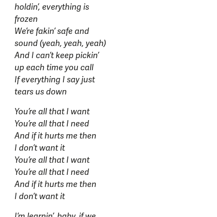
holdin’, everything is
frozen
We’re fakin’ safe and
sound (yeah, yeah, yeah)
And I can’t keep pickin’
up each time you call
If everything I say just
tears us down
You’re all that I want
You’re all that I need
And if it hurts me then
I don’t want it
You’re all that I want
You’re all that I need
And if it hurts me then
I don’t want it
I’m learnin’, baby, if we