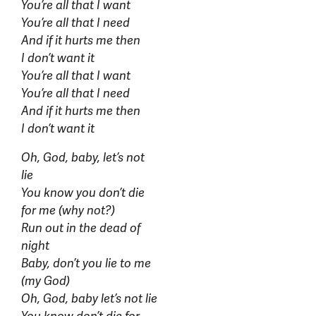
You’re all that I want
You’re all that I need
And if it hurts me then
I don’t want it
You’re all that I want
You’re all that I need
And if it hurts me then
I don’t want it
Oh, God, baby, let’s not
lie
You know you don’t die
for me (why not?)
Run out in the dead of
night
Baby, don’t you lie to me
(my God)
Oh, God, baby let’s not lie