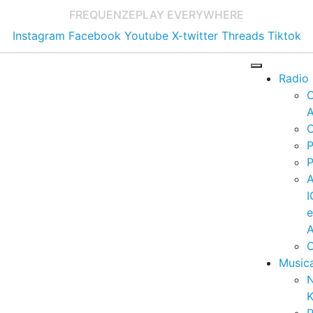
FREQUENZE
PLAY EVERYWHERE
Instagram
Facebook
Youtube
X-twitter
Threads
Tiktok
Radio
A
C
P
P
I
A
C
Music
K