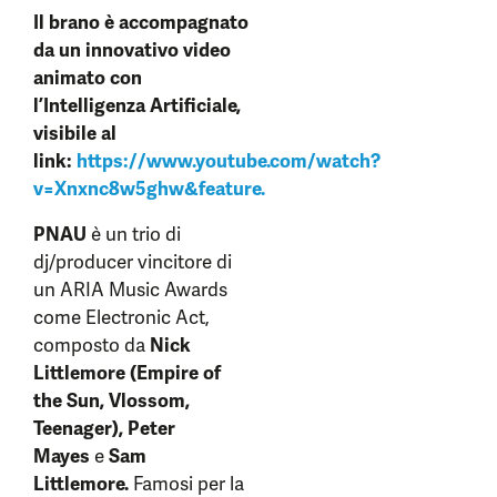
Il brano è accompagnato
da un innovativo video
animato con
l’Intelligenza Artificiale,
visibile al
link:
https://www.youtube.com/watch?
v=Xnxnc8w5ghw&feature.
PNAU
è un trio di
dj/producer vincitore di
un ARIA Music Awards
come Electronic Act,
composto da
Nick
Littlemore (Empire of
the Sun, Vlossom,
Teenager), Peter
Mayes
e
Sam
Littlemore.
Famosi per la