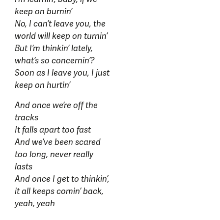
keep on burnin’
No, I can’t leave you, the
world will keep on turnin’
But I’m thinkin’ lately,
what’s so concernin’?
Soon as I leave you, I just
keep on hurtin’
And once we’re off the
tracks
It falls apart too fast
And we’ve been scared
too long, never really
lasts
And once I get to thinkin’,
it all keeps comin’ back,
yeah, yeah