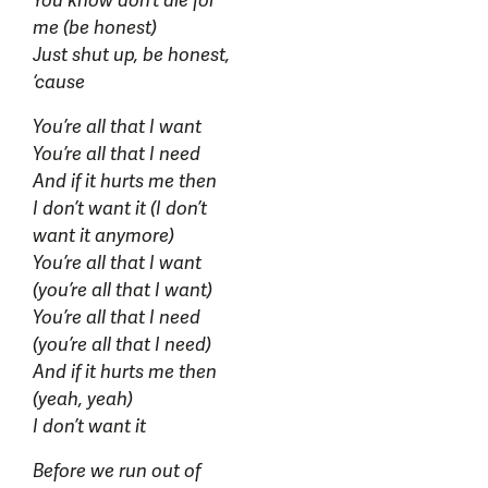
You know don’t die for
me (be honest)
Just shut up, be honest,
‘cause
You’re all that I want
You’re all that I need
And if it hurts me then
I don’t want it (I don’t
want it anymore)
You’re all that I want
(you’re all that I want)
You’re all that I need
(you’re all that I need)
And if it hurts me then
(yeah, yeah)
I don’t want it
Before we run out of