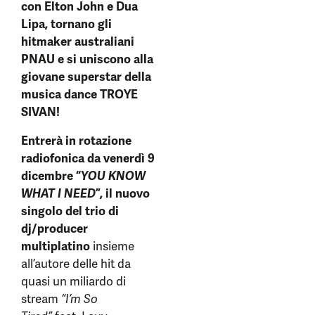
con Elton John e Dua
Lipa, tornano gli
hitmaker australiani
PNAU e si uniscono alla
giovane superstar della
musica dance TROYE
SIVAN!
Entrerà in rotazione
radiofonica da venerdì 9
dicembre “
YOU KNOW
WHAT I NEED
”, il nuovo
singolo del trio di
dj/producer
multiplatino
insieme
all’autore delle hit da
quasi un miliardo di
stream
“I’m So