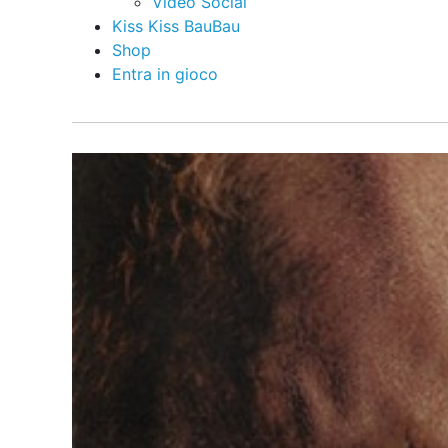
Video Social
Kiss Kiss BauBau
Shop
Entra in gioco