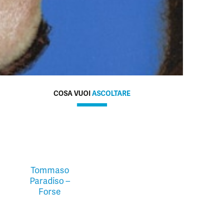
COSA VUOI
ASCOLTARE
Tommaso
Paradiso –
Forse