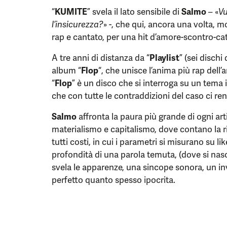
“
KUMITE
” svela il lato sensibile di
Salmo
– «
Vu
l’insicurezza?
» -, che qui, ancora una volta, 
rap e cantato, per una hit d’amore-scontro-c
A tre anni di distanza da “
Playlist
” (sei dischi 
album “
Flop
“, che unisce l’anima più rap dell’a
“
Flop
” è un disco che si interroga su un tema 
che con tutte le contraddizioni del caso ci re
Salmo
affronta la paura più grande di ogni a
materialismo e capitalismo, dove contano la ri
tutti costi, in cui i parametri si misurano su li
profondità di una parola temuta, (dove si nasc
svela le apparenze, una sincope sonora, un in
perfetto quanto spesso ipocrita.