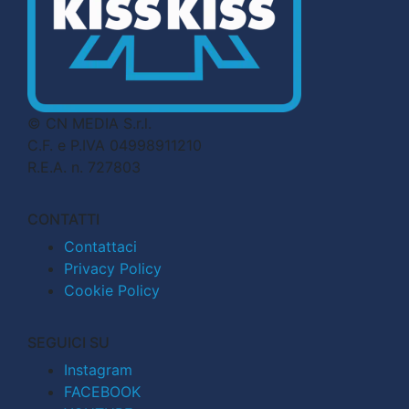
© CN MEDIA S.r.l.
C.F. e P.IVA 04998911210
R.E.A. n. 727803
CONTATTI
Contattaci
Privacy Policy
Cookie Policy
SEGUICI SU
Instagram
FACEBOOK