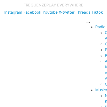
FREQUENZE
PLAY EVERYWHERE
Instagram
Facebook
Youtube
X-twitter
Threads
Tiktok
Radio
A
C
P
P
I
A
C
Music
K