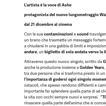
L’artista è la voce di
Asha
protagonista del nuovo lungometraggio Wal
dal 21 dicembre al cinema
Con le sue
contaminazioni
e
sound
travolgen
un brano che trasmette un messaggio forteme
a chiudersi in una gabbia di limiti e imposizion
andare
, un
biglietto di sola andata verso la l
Attraverso questo nuovo singolo, scritto da
G
anche la produzione insieme a
Golden Years
,
tra due persone che si trasforma presto in un
l’importanza di
godersi ogni singolo mome
ostacoli, che spesso rendono diffidenti e cam
importante far splendere quella parte di sé c
la vita con occhi sempre nuovi e sorpresi.
“
T
rinascere quella parte dell’anima che si conced