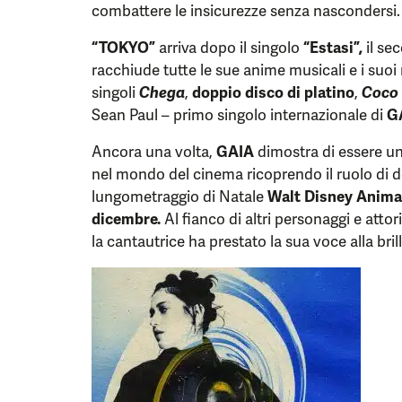
combattere le insicurezze senza nascondersi
“
TOKYO
”
arriva dopo il singolo
“
Estasi
”,
il se
racchiude tutte le sue anime musicali e i suoi
singoli
Chega
,
doppio disco di platino
,
Coco
Sean Paul – primo singolo internazionale di
G
Ancora una volta,
GAIA
dimostra di essere un’
nel mondo del cinema ricoprendo il ruolo di d
lungometraggio di Natale
Walt Disney Anima
dicembre.
Al fianco di altri personaggi e at
la cantautrice ha prestato la sua voce alla bri