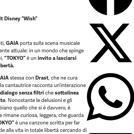
t Disney “
Wish
”
ti,
GAIA
porta sulla scena musicale
nte attuale: in un mondo che spinge
i,
“
TOKYO
”
è un
invito a lasciarsi
ibertà.
AIA
stessa con
Drast
, che ne cura
 la cantautrice racconta un’interazione
dialogo senza filtri
che
sottolinea
nto
. Nonostante le delusioni e gli
biano quello che si è davvero, è
he rimane curiosa, leggera, che guarda
OKYO
”
è una canzone scritta per far
e alla vita in totale libertà cercando di