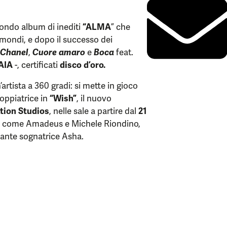
.
condo album di inediti
“
ALMA
” che
 mondi, e dopo il successo dei
 Chanel
,
Cuore amaro
e
Boca
feat.
AIA
-, certificati
disco d’oro.
artista a 360 gradi: si mette in gioco
oppiatrice in
“Wish”
, il nuovo
tion Studios
, nelle sale a partire dal
21
tori come Amadeus e Michele Riondino,
llante sognatrice Asha.