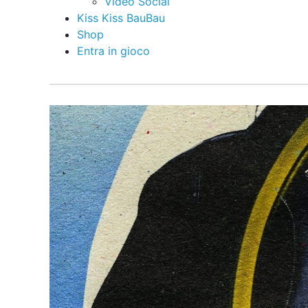
Video Social
Kiss Kiss BauBau
Shop
Entra in gioco