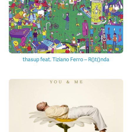
thasup feat. Tiziano Ferro – R()t()nda