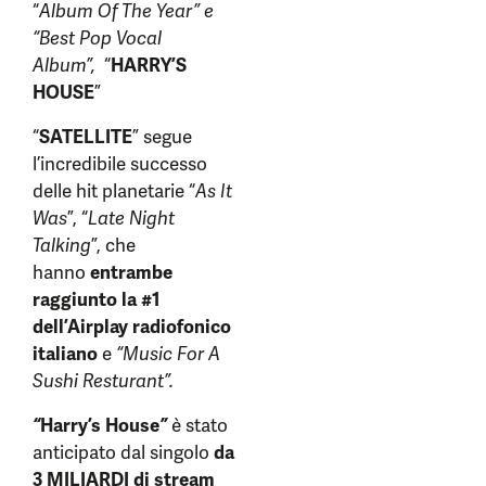
“
Album Of The Year” e
“Best Pop Vocal
Album”,
“
HARRY’S
HOUSE
”
“
SATELLITE
” segue
l’incredibile successo
delle hit planetarie “
As It
Was
”, “
Late Night
Talking
”, che
hanno
entrambe
raggiunto la #1
dell’Airplay radiofonico
italiano
e
“Music For A
Sushi Resturant”.
“
Harry’s House
”
è stato
anticipato dal singolo
da
3 MILIARDI di stream