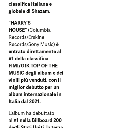
classifica italiana e
globale di Shazam.
“HARRY’S
HOUSE”
(Columbia
Records/Erskine
Records/Sony Music)
è
entrato direttamente al
#1 della classifica
FIMI/GfK TOP OF THE
MUSIC degli album e dei
vinili più venduti, con il
miglior debutto per un
album internazionale in
Italia dal 2021.
L’album ha debuttato
al
#1 nella Billboard 200
degli Stati Uniti, la terza