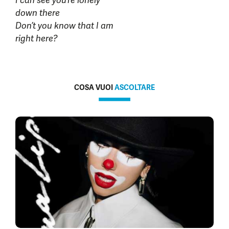
I can see you’re lonely
down there
Don’t you know that I am
right here?
COSA VUOI
ASCOLTARE