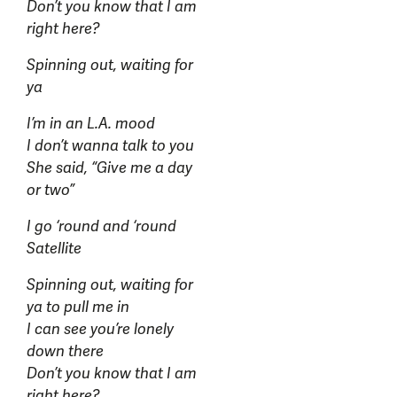
Don’t you know that I am
right here?
Spinning out, waiting for
ya
I’m in an L.A. mood
I don’t wanna talk to you
She said, “Give me a day
or two”
I go ‘round and ‘round
Satellite
Spinning out, waiting for
ya to pull me in
I can see you’re lonely
down there
Don’t you know that I am
right here?