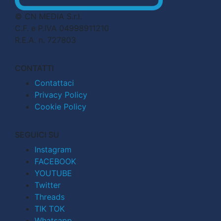
© CN MEDIA S.r.l.
C.F. e P.IVA 04998911210
R.E.A. n. 727803
CONTATTI
Contattaci
Privacy Policy
Cookie Policy
SEGUICI SU
Instagram
FACEBOOK
YOUTUBE
Twitter
Threads
TIK TOK
Whatsapp