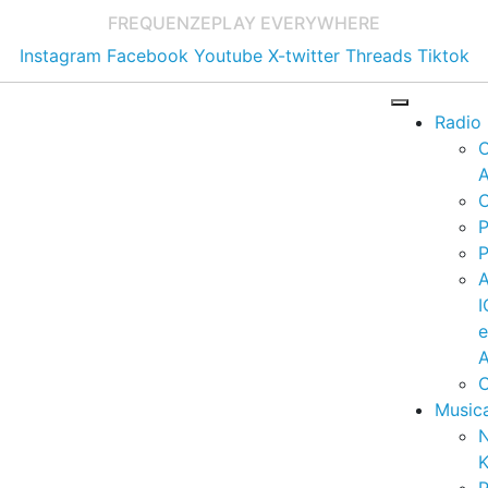
FREQUENZE
PLAY EVERYWHERE
Instagram
Facebook
Youtube
X-twitter
Threads
Tiktok
Radio
A
C
P
P
I
A
C
Music
K