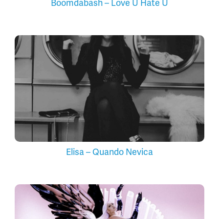
Boomdabash – Love U Hate U
Elisa – Quando Nevica