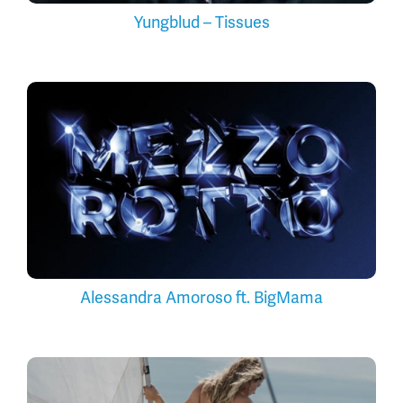
Yungblud – Tissues
Alessandra Amoroso ft. BigMama