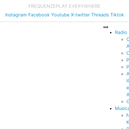
FREQUENZE
PLAY EVERYWHERE
Instagram
Facebook
Youtube
X-twitter
Threads
Tiktok
Radio
A
C
P
P
I
A
C
Music
K