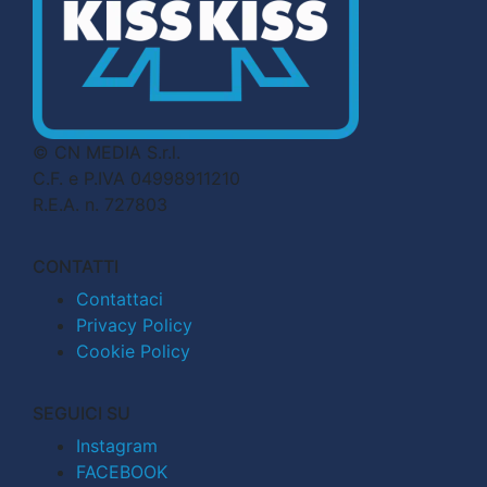
© CN MEDIA S.r.l.
C.F. e P.IVA 04998911210
R.E.A. n. 727803
CONTATTI
Contattaci
Privacy Policy
Cookie Policy
SEGUICI SU
Instagram
FACEBOOK