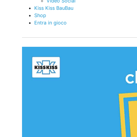
Video Social
Kiss Kiss BauBau
Shop
Entra in gioco