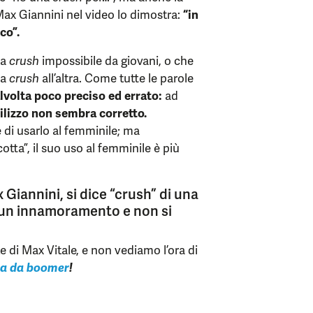
 Max Giannini nel video lo dimostra:
“in
co”.
na
crush
impossibile da giovani, o che
na
crush
all’altra. Come tutte le parole
talvolta poco preciso ed errato:
ad
ilizzo non sembra corretto.
è di usarlo al femminile; ma
tta”, il suo uso al femminile è più
iannini, si dice “crush” di una
, un innamoramento e non si
te di Max Vitale, e non vediamo l’ora di
ita da boomer
!