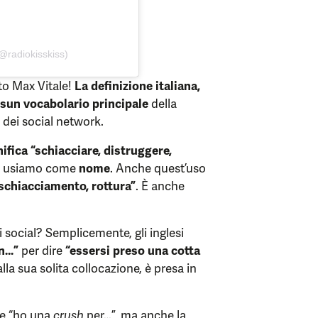
@radiokisskiss)
to Max Vitale!
La definizione italiana,
essun vocabolario principale
della
o dei social network.
ifica “schiacciare, distruggere,
lo usiamo come
nome
. Anche quest’uso
schiacciamento, rottura”
. È anche
i social? Semplicemente, gli inglesi
on…”
per dire
“essersi preso una cotta
lla sua solita collocazione, è presa in
nte “ho una
crush
per…”, ma anche la