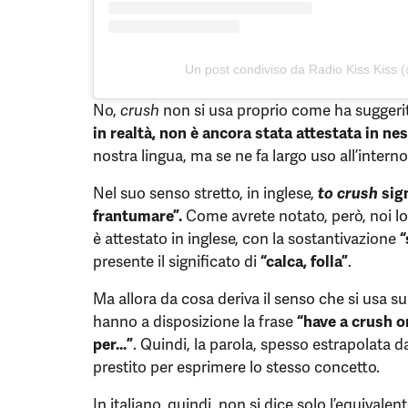
Un post condiviso da Radio Kiss Kiss (
No,
crush
non si usa proprio come ha suggeri
in realtà, non è ancora stata attestata in n
nostra lingua, ma se ne fa largo uso all’intern
Nel suo senso stretto, in inglese,
to crush
sign
frantumare”.
Come avrete notato, però, noi 
è attestato in inglese, con la sostantivazione
“
presente il significato di
“calca, folla”
.
Ma allora da cosa deriva il senso che si usa su
hanno a disposizione la frase
“have a crush 
per…”
. Quindi, la parola, spesso estrapolata da
prestito per esprimere lo stesso concetto.
In italiano, quindi, non si dice solo l’equivale