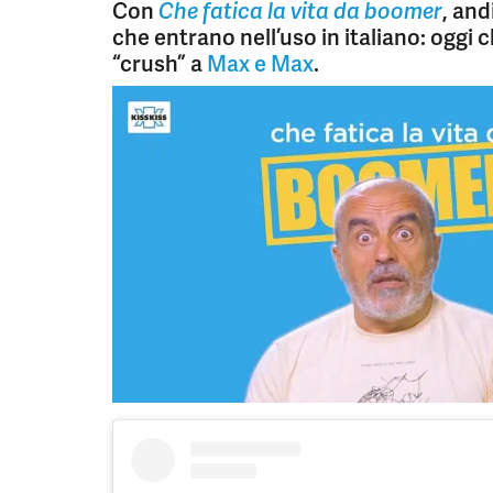
Con
Che fatica la vita da boomer
, and
che entrano nell’uso in italiano: oggi 
“crush” a
Max e Max
.