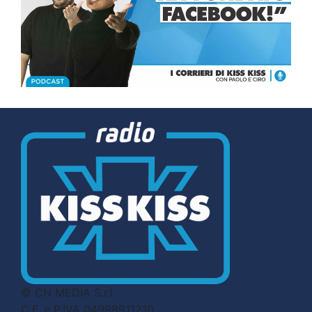
© CN MEDIA S.r.l.
C.F. e P.IVA 04998911210