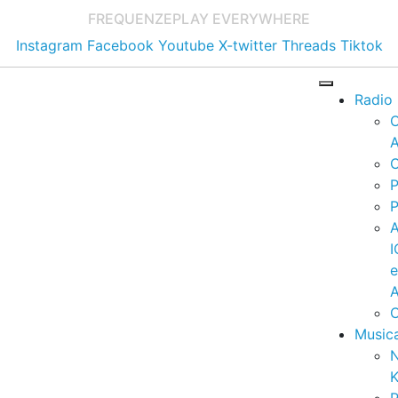
FREQUENZE
PLAY EVERYWHERE
Instagram
Facebook
Youtube
X-twitter
Threads
Tiktok
Radio
A
C
P
P
I
A
C
Music
K