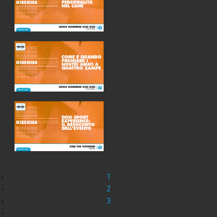
1
2
3
…