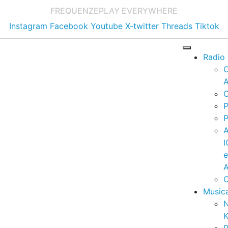
FREQUENZE
PLAY EVERYWHERE
Instagram
Facebook
Youtube
X-twitter
Threads
Tiktok
Radio
A
C
P
P
I
A
C
Music
K