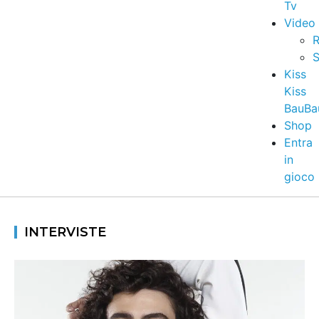
Tv
Video
R
S
Kiss
Kiss
BauBa
Shop
Entra
in
gioco
INTERVISTE