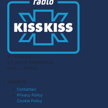
© CN MEDIA S.r.l.
C.F. e P.IVA 04998911210
R.E.A. n. 727803
CONTATTI
Contattaci
Privacy Policy
Cookie Policy