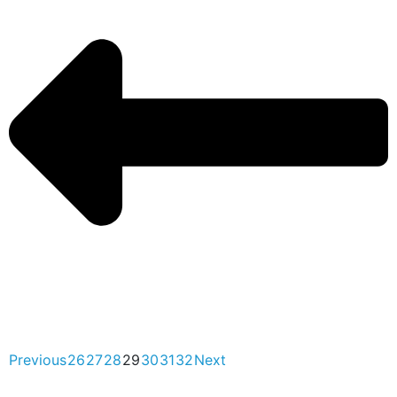
Previous
26
27
28
29
30
31
32
Next