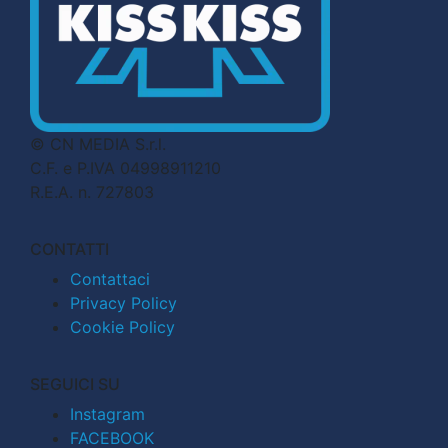
© CN MEDIA S.r.l.
C.F. e P.IVA 04998911210
R.E.A. n. 727803
CONTATTI
Contattaci
Privacy Policy
Cookie Policy
SEGUICI SU
Instagram
FACEBOOK