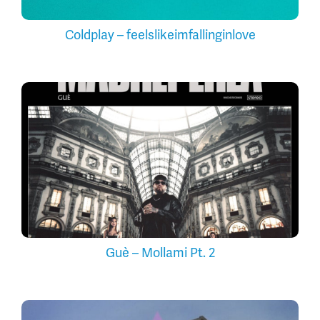
Coldplay – feelslikeimfallinginlove
Guè – Mollami Pt. 2