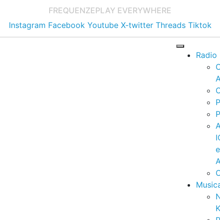
FREQUENZE
PLAY EVERYWHERE
Instagram
Facebook
Youtube
X-twitter
Threads
Tiktok
Radio
A
C
P
P
I
A
C
Music
K