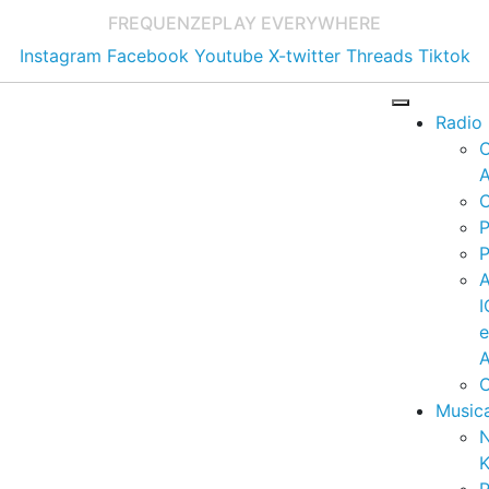
FREQUENZE
PLAY EVERYWHERE
Instagram
Facebook
Youtube
X-twitter
Threads
Tiktok
Radio
A
C
P
P
I
A
C
Music
K