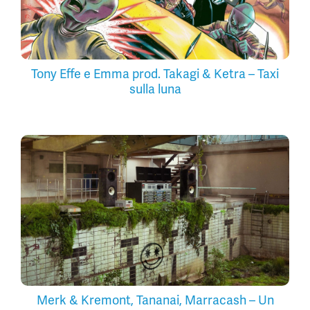
Tony Effe e Emma prod. Takagi & Ketra – Taxi
sulla luna
Merk & Kremont, Tananai, Marracash – Un