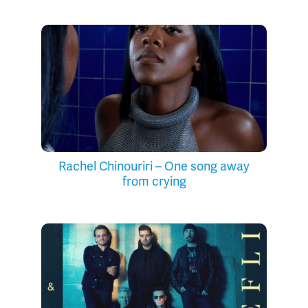
Rachel Chinouriri – One song away
from crying