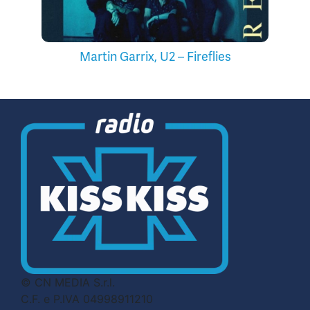
Martin Garrix, U2 – Fireflies
© CN MEDIA S.r.l.
C.F. e P.IVA 04998911210