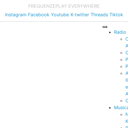
FREQUENZE
PLAY EVERYWHERE
Instagram
Facebook
Youtube
X-twitter
Threads
Tiktok
Radio
A
C
P
P
I
A
C
Music
K