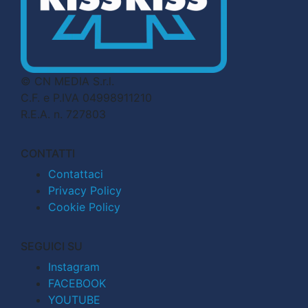
© CN MEDIA S.r.l.
C.F. e P.IVA 04998911210
R.E.A. n. 727803
CONTATTI
Contattaci
Privacy Policy
Cookie Policy
SEGUICI SU
Instagram
FACEBOOK
YOUTUBE