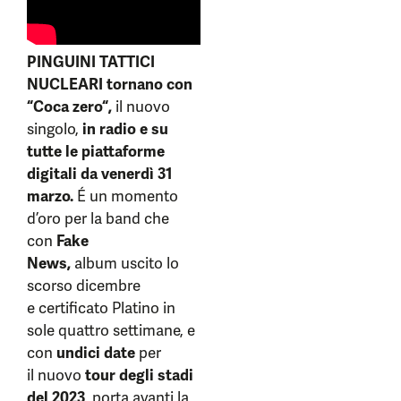
PINGUINI TATTICI
NUCLEARI tornano con
“
Coca zero
“,
il nuovo
singolo,
in radio e su
tutte le piattaforme
digitali da venerdì 31
marzo.
É un momento
d’oro per la band che
con
Fake
News,
album uscito lo
scorso dicembre
e certificato Platino in
sole quattro settimane, e
con
undici date
per
il nuovo
tour degli stadi
del 2023
, porta avanti la