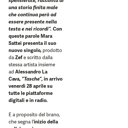
spensierate, racconta di
una storia finita male
che continua però ad
essere presente nella
testa e nei ricordi”.
Con
queste parole Mara
Sattei presenta il suo
nuovo singolo,
prodotto
da
Zef
e scritto dalla
stessa artista insieme
ad
Alessandro La
Cava,
“Tasche”
, in arrivo
venerdì 28 aprile su
tutte le piattaforme
digitali e in radio.
E a proposito del brano,
che segna l’
inizio della