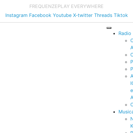
FREQUENZE
PLAY EVERYWHERE
Instagram
Facebook
Youtube
X-twitter
Threads
Tiktok
Radio
A
C
P
P
I
A
C
Music
K