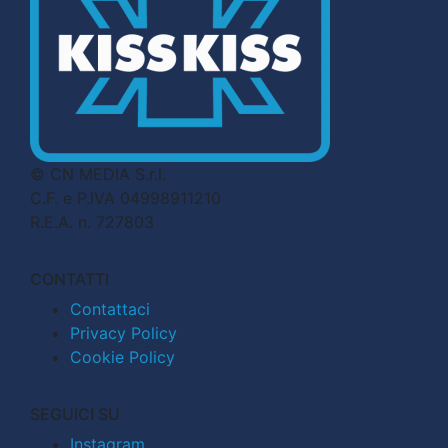
© CN MEDIA S.r.l.
C.F. e P.IVA 04998911210
R.E.A. n. 727803
CONTATTI
Contattaci
Privacy Policy
Cookie Policy
SEGUICI SU
Instagram