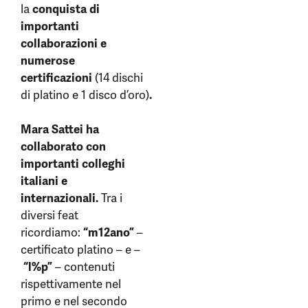
la
conquista di
importanti
collaborazioni e
numerose
certificazioni
(14 dischi
di platino e 1 disco d’oro)
.
Mara Sattei ha
collaborato con
importanti colleghi
italiani e
internazionali.
Tra i
diversi feat
ricordiamo:
“m12ano”
–
certificato platino – e –
“l%p”
– contenuti
rispettivamente nel
primo e nel secondo