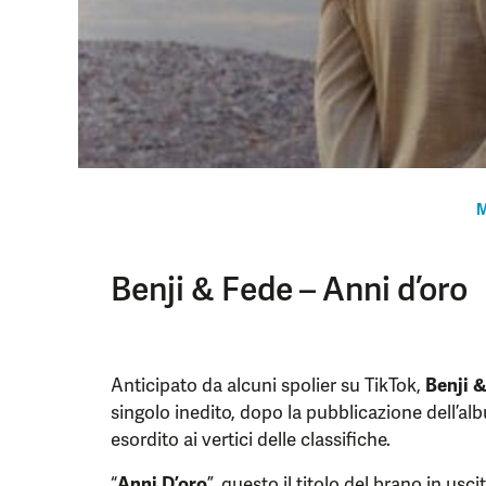
M
Benji & Fede – Anni d’oro
Anticipato da alcuni spolier su TikTok,
Benji 
singolo inedito, dopo la pubblicazione dell’al
esordito ai vertici delle classifiche.
“
Anni D’oro
”, questo il titolo del brano in usci