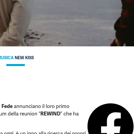
USICA
NEW KISS
& Fede
annunciano il loro primo
bum della reunion “
REWIND
” che ha
ta oggi, è un inno alla ricerca dei propri