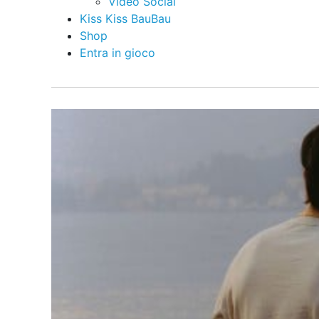
Video Social
Kiss Kiss BauBau
Shop
Entra in gioco