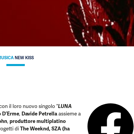
USICA
NEW KISS
con il loro nuovo singolo “
LUNA
o D’Erme
,
Davide Petrella
assieme a
ohn
,
produttore multiplatino
rogetti di
The Weeknd, SZA (ha