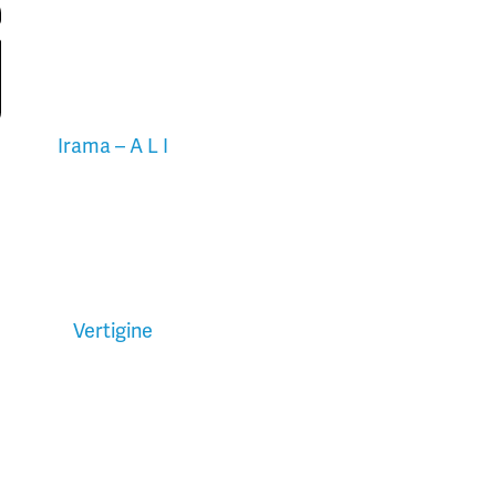
Irama – A L I
Vertigine