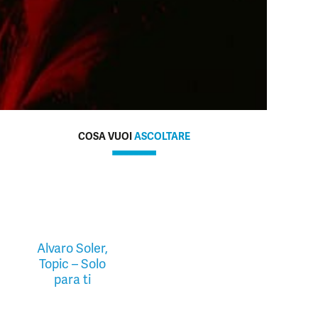
COSA VUOI
ASCOLTARE
Alvaro Soler,
Topic – Solo
para ti