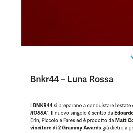
M
Bnkr44 – Luna Rossa
I
BNKR44
si preparano a conquistare l’estate 
ROSSA
”,
Il nuovo singolo è scritto da
Edoard
Erin, Piccolo e Fares ed è prodotto da
Matt C
vincitore di 2 Grammy Awards
già dietro a p