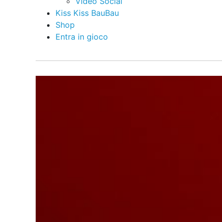
Video Social
Kiss Kiss BauBau
Shop
Entra in gioco