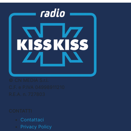
© CN MEDIA S.r.l.
C.F. e P.IVA 04998911210
R.E.A. n. 727803
CONTATTI
Contattaci
Privacy Policy