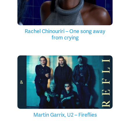
Rachel Chinouriri – One song away
from crying
Martin Garrix, U2 – Fireflies