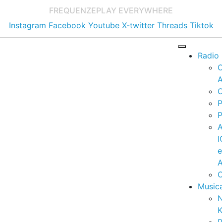
FREQUENZE
PLAY EVERYWHERE
Instagram
Facebook
Youtube
X-twitter
Threads
Tiktok
Radio
A
C
P
P
I
A
C
Music
K