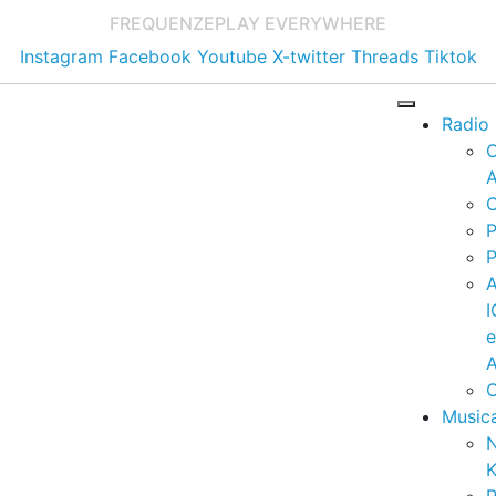
FREQUENZE
PLAY EVERYWHERE
Instagram
Facebook
Youtube
X-twitter
Threads
Tiktok
Radio
A
C
P
P
I
A
C
Music
K