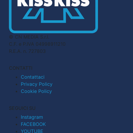
© CN MEDIA S.r.l.
C.F. e P.IVA 04998911210
R.E.A. n. 727803
CONTATTI
Contattaci
Privacy Policy
Cookie Policy
SEGUICI SU
Instagram
FACEBOOK
YOUTUBE