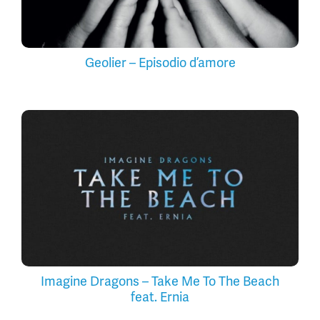
Geolier – Episodio d’amore
Imagine Dragons – Take Me To The Beach
feat. Ernia