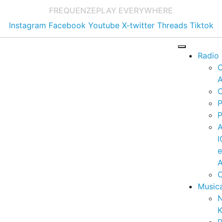
FREQUENZE
PLAY EVERYWHERE
Instagram
Facebook
Youtube
X-twitter
Threads
Tiktok
Radio
A
C
P
P
I
A
C
Music
K