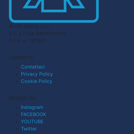
© CN MEDIA S.r.l.
C.F. e P.IVA 04998911210
R.E.A. n. 727803
CONTATTI
Contattaci
Privacy Policy
Cookie Policy
SEGUICI SU
Instagram
FACEBOOK
YOUTUBE
Twitter