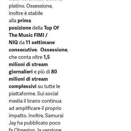
platino. Ossessione,
inoltre è stabile
alla
prima
posizione
della
Top Of
The Music FIMI /
NIQ
da
11 settimane
consecutive
.
Ossessione
,
che conta oltre
1,5
milioni di stream
giornalieri
e più di
80
milioni di stream
complessivi
su tutte le
piattaforme. Sui social
media il brano continua
ad amplificare il proprio
impatto. Inoltre, Samurai
Jay ha pubblicato poco
fa Obsesion, la versione