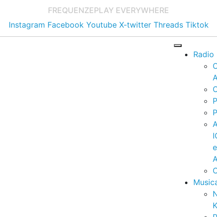
FREQUENZE
PLAY EVERYWHERE
Instagram
Facebook
Youtube
X-twitter
Threads
Tiktok
Radio
A
C
P
P
I
A
C
Music
K