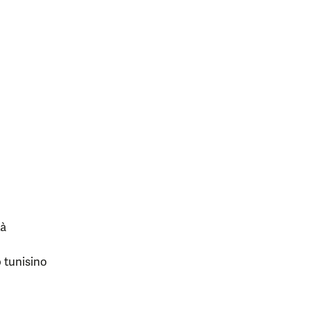
tà
o tunisino