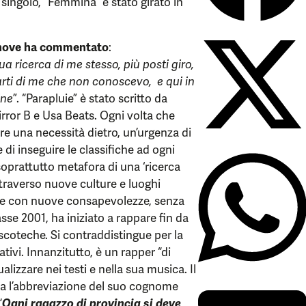
mo singolo, “Femmina” è stato girato in
 Rhove ha commentato
:
a ricerca di me stesso, più posti giro,
arti di me che non conoscevo, e qui in
ine
”. “Parapluie” è stato scritto da
or B e Usa Beats. Ogni volta che
e una necessità dietro, un’urgenza di
di inseguire le classifiche ad ogni
soprattutto metafora di una ‘ricerca
attraverso nuove culture e luoghi
o’ e con nuove consapevolezze, senza
lasse 2001, ha iniziato a rappare fin da
discoteche. Si contraddistingue per la
ativi. Innanzitutto, è un rapper “di
lizzare nei testi e nella sua musica. Il
 tra l’abbreviazione del suo cognome
“
Ogni ragazzo di provincia si deve