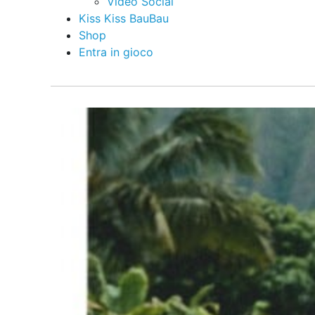
Video Social
Kiss Kiss BauBau
Shop
Entra in gioco