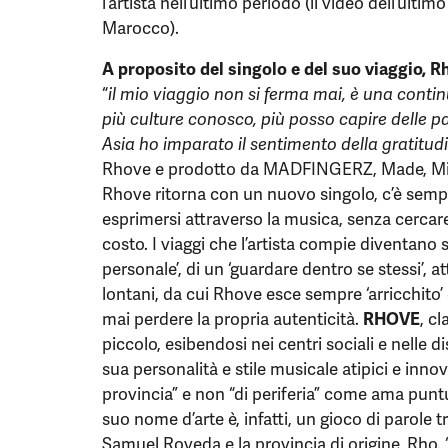
l’artista nell’ultimo periodo (il video dell’ulti
Marocco).
A proposito del singolo e del suo viaggio,
“
il mio viaggio non si ferma mai, è una continu
più culture conosco, più posso capire delle p
Asia ho imparato il sentimento della gratitud
Rhove e prodotto da MADFINGERZ, Made, Mirr
Rhove ritorna con un nuovo singolo, c’è sempr
esprimersi attraverso la musica, senza cercare 
costo. I viaggi che l’artista compie diventano 
personale’, di un ‘guardare dentro se stessi’, 
lontani, da cui Rhove esce sempre ‘arricchit
mai perdere la propria autenticità.
RHOVE
, c
piccolo, esibendosi nei centri sociali e nelle 
sua personalità e stile musicale atipici e innov
provincia” e non “di periferia” come ama puntua
suo nome d’arte è, infatti, un gioco di parole
Samuel Roveda e la provincia di origine, Rho. 