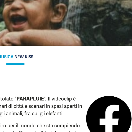
USICA
NEW KISS
tolato “
PARAPLUIE
”, Il videoclip è
nari di città e scenari in spazi aperti in
i animali, fra cui gli elefanti.
n giro per il mondo che sta compiendo