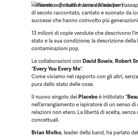
Abbiamo aspettato mezza decade per riassapo
di secolo raccontato, cantato e suonato da ico
successi che hanno coinvolto più generazioni
13 milioni di copie vendute che descrivono l’i
stato e la sua condizione, la descrizione della 
contaminazioni pop.
Le collaborazioni con
David Bowie
,
Robert S
“
Every You Every Me
“.
Come viviamo nel rapporto con gli altri, senza
pura dello stato delle cose.
Il nuovo singolo dei
Placebo
è intitolato “
Beau
nell’arrangiamento e ispiratore di un senso di r
relazioni non etero. La libertà di scelta, senz
concettuali.
Brian Molko
, leader della band, ha parlato de