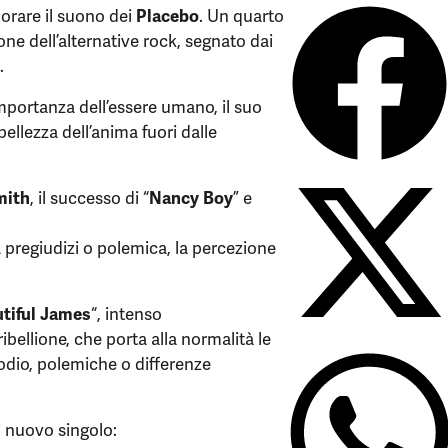
rare il suono dei
Placebo
. Un quarto
ne dell’alternative rock, segnato dai
.
mportanza dell’essere umano, il suo
bellezza dell’anima fuori dalle
mith
, il successo di “
Nancy Boy
” e
 pregiudizi o polemica, la percezione
tiful James
“, intenso
ibellione, che porta alla normalità le
a odio, polemiche o differenze
l nuovo singolo: