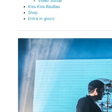
Video Social
Kiss Kiss BauBau
Shop
Entra in gioco