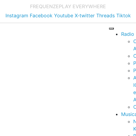
FREQUENZE
PLAY EVERYWHERE
Instagram
Facebook
Youtube
X-twitter
Threads
Tiktok
Radio
A
C
P
P
I
A
C
Music
K