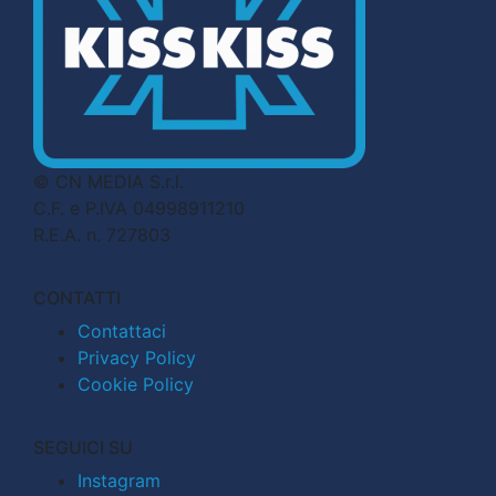
© CN MEDIA S.r.l.
C.F. e P.IVA 04998911210
R.E.A. n. 727803
CONTATTI
Contattaci
Privacy Policy
Cookie Policy
SEGUICI SU
Instagram