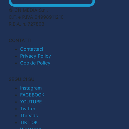
© CN MEDIA S.r.l.
C.F. e P.IVA 04998911210
R.E.A. n. 727803
CONTATTI
Contattaci
Privacy Policy
Cookie Policy
SEGUICI SU
Instagram
FACEBOOK
YOUTUBE
Twitter
Threads
TIK TOK