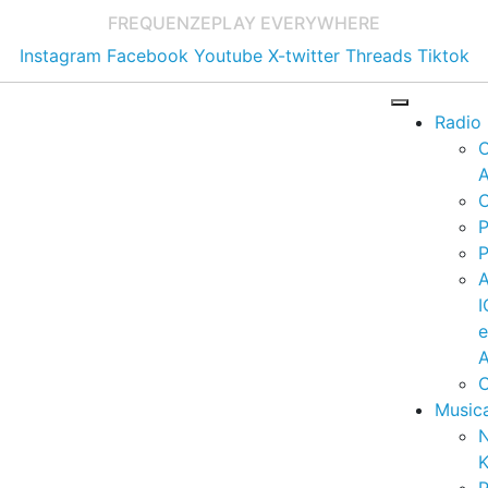
FREQUENZE
PLAY EVERYWHERE
Instagram
Facebook
Youtube
X-twitter
Threads
Tiktok
Radio
A
C
P
P
I
A
C
Music
K