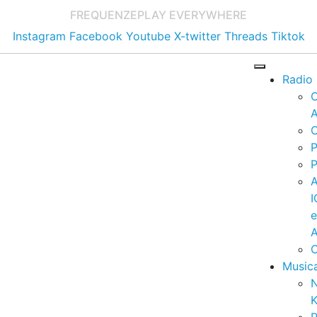
FREQUENZE
PLAY EVERYWHERE
Instagram
Facebook
Youtube
X-twitter
Threads
Tiktok
Radio
A
C
P
P
I
A
C
Music
K