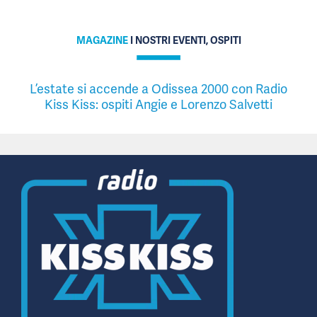
MAGAZINE
I NOSTRI EVENTI, OSPITI
L’estate si accende a Odissea 2000 con Radio
Kiss Kiss: ospiti Angie e Lorenzo Salvetti