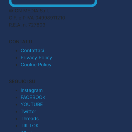
© CN MEDIA S.r.l.
C.F. e P.IVA 04998911210
R.E.A. n. 727803
CONTATTI
Contattaci
Privacy Policy
Cookie Policy
SEGUICI SU
Instagram
FACEBOOK
YOUTUBE
Twitter
Threads
TIK TOK