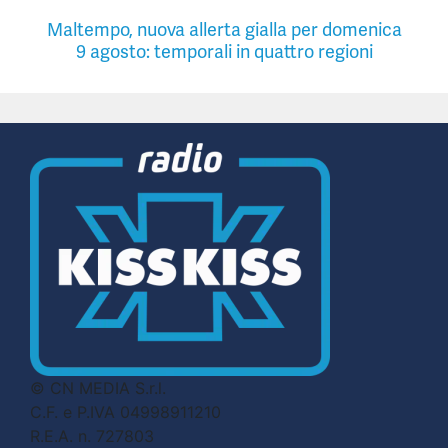
Maltempo, nuova allerta gialla per domenica
9 agosto: temporali in quattro regioni
© CN MEDIA S.r.l.
C.F. e P.IVA 04998911210
R.E.A. n. 727803