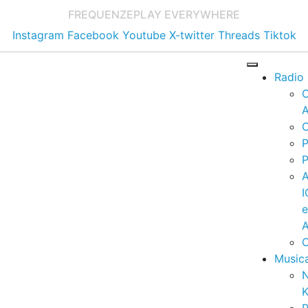
FREQUENZE
PLAY EVERYWHERE
Instagram
Facebook
Youtube
X-twitter
Threads
Tiktok
Radio
A
C
P
P
I
A
C
Music
K