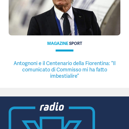
MAGAZINE
SPORT
Antognoni e il Centenario della Fiorentina: “Il
comunicato di Commisso mi ha fatto
imbestialire”