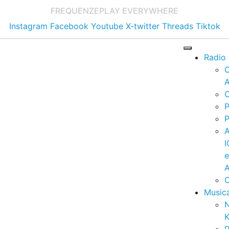
FREQUENZE
PLAY EVERYWHERE
Instagram
Facebook
Youtube
X-twitter
Threads
Tiktok
Radio
A
C
P
P
I
A
C
Music
K