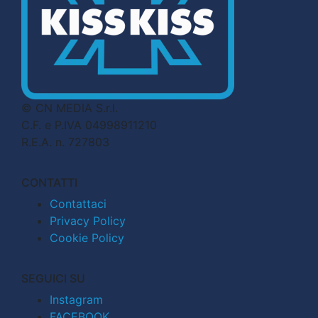
© CN MEDIA S.r.l.
C.F. e P.IVA 04998911210
R.E.A. n. 727803
CONTATTI
Contattaci
Privacy Policy
Cookie Policy
SEGUICI SU
Instagram
FACEBOOK