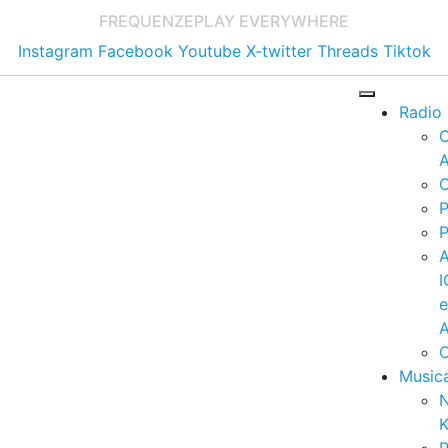
FREQUENZE
PLAY EVERYWHERE
Instagram
Facebook
Youtube
X-twitter
Threads
Tiktok
Radio
A
C
P
P
I
A
C
Music
K