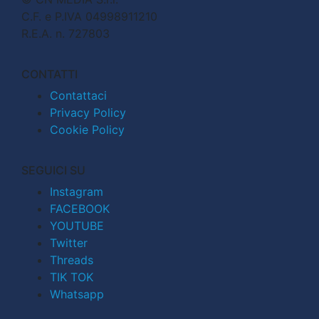
C.F. e P.IVA 04998911210
R.E.A. n. 727803
CONTATTI
Contattaci
Privacy Policy
Cookie Policy
SEGUICI SU
Instagram
FACEBOOK
YOUTUBE
Twitter
Threads
TIK TOK
Whatsapp