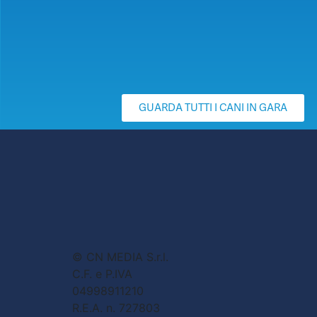
GUARDA TUTTI I CANI IN GARA
© CN MEDIA S.r.l.
C.F. e P.IVA
04998911210
R.E.A. n. 727803