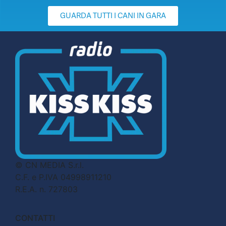
GUARDA TUTTI I CANI IN GARA
© CN MEDIA S.r.l.
C.F. e P.IVA 04998911210
R.E.A. n. 727803
CONTATTI