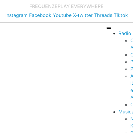
FREQUENZE
PLAY EVERYWHERE
Instagram
Facebook
Youtube
X-twitter
Threads
Tiktok
Radio
A
C
P
P
I
A
C
Music
K