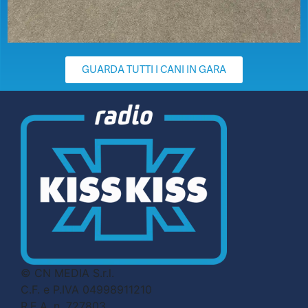
GUARDA TUTTI I CANI IN GARA
© CN MEDIA S.r.l.
C.F. e P.IVA 04998911210
R.E.A. n. 727803