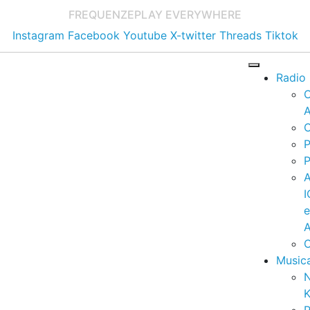
FREQUENZE
PLAY EVERYWHERE
Instagram
Facebook
Youtube
X-twitter
Threads
Tiktok
Radio
A
C
P
P
I
A
C
Music
K