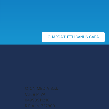
GUARDA TUTTI I CANI IN GARA
© CN MEDIA S.r.l.
C.F. e P.IVA
04998911210
R.E.A. n. 727803