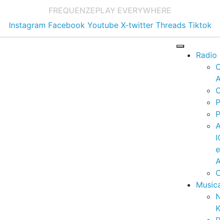
FREQUENZE
PLAY EVERYWHERE
Instagram
Facebook
Youtube
X-twitter
Threads
Tiktok
Radio
A
C
P
P
I
A
C
Music
K