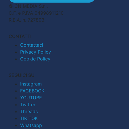
© CN MEDIA S.r.l.
C.F. e P.IVA 04998911210
R.E.A. n. 727803
CONTATTI
Contattaci
Privacy Policy
Cookie Policy
SEGUICI SU
Instagram
FACEBOOK
YOUTUBE
Twitter
Threads
TIK TOK
Whatsapp