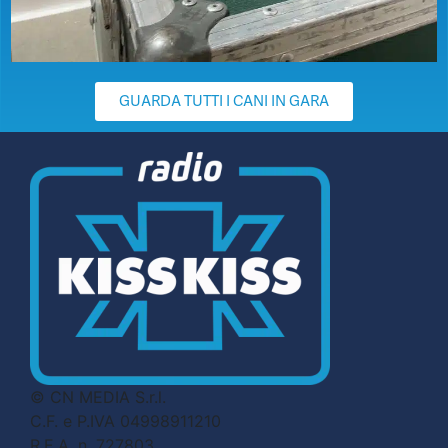
GUARDA TUTTI I CANI IN GARA
© CN MEDIA S.r.l.
C.F. e P.IVA 04998911210
R.E.A. n. 727803