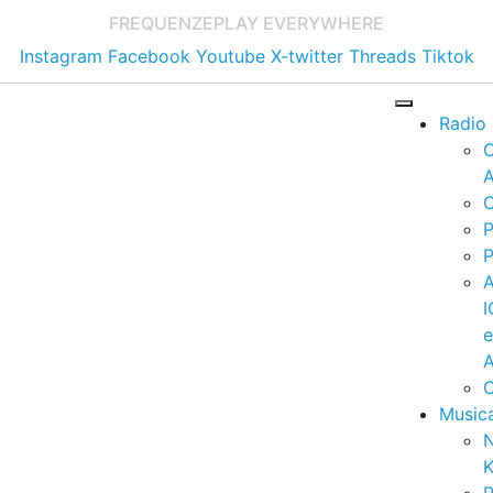
FREQUENZE
PLAY EVERYWHERE
Instagram
Facebook
Youtube
X-twitter
Threads
Tiktok
Radio
A
C
P
P
I
A
C
Music
K