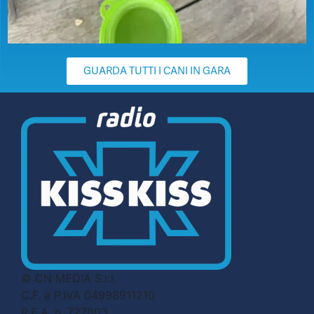
GUARDA TUTTI I CANI IN GARA
© CN MEDIA S.r.l.
C.F. e P.IVA 04998911210
R.E.A. n. 727803