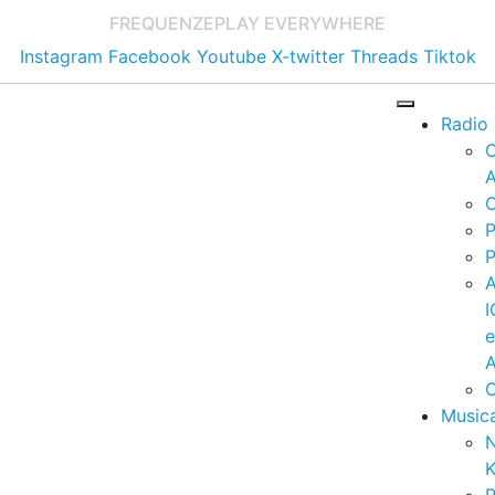
FREQUENZE
PLAY EVERYWHERE
Instagram
Facebook
Youtube
X-twitter
Threads
Tiktok
Radio
A
C
P
P
I
A
C
Music
K