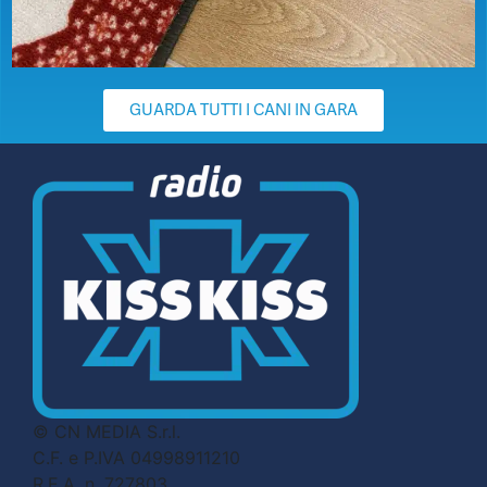
GUARDA TUTTI I CANI IN GARA
© CN MEDIA S.r.l.
C.F. e P.IVA 04998911210
R.E.A. n. 727803