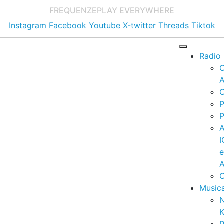
FREQUENZE
PLAY EVERYWHERE
Instagram
Facebook
Youtube
X-twitter
Threads
Tiktok
Radio
A
C
P
P
I
A
C
Music
K