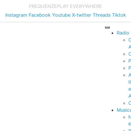
FREQUENZE
PLAY EVERYWHERE
Instagram
Facebook
Youtube
X-twitter
Threads
Tiktok
Radio
A
C
P
P
I
A
C
Music
K