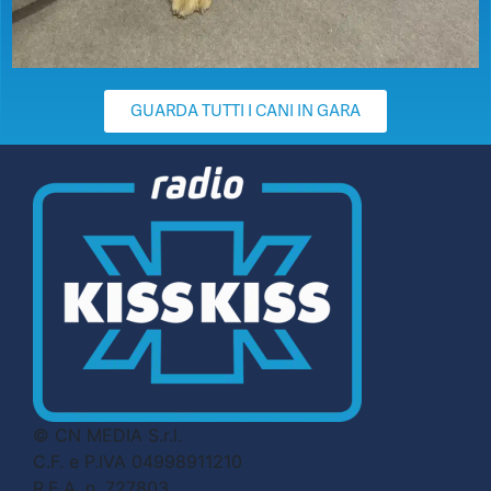
GUARDA TUTTI I CANI IN GARA
© CN MEDIA S.r.l.
C.F. e P.IVA 04998911210
R.E.A. n. 727803