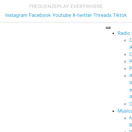
FREQUENZE
PLAY EVERYWHERE
Instagram
Facebook
Youtube
X-twitter
Threads
Tiktok
Radio
A
C
P
P
I
A
C
Music
K