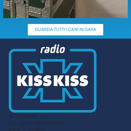
GUARDA TUTTI I CANI IN GARA
© CN MEDIA S.r.l.
C.F. e P.IVA 04998911210
R.E.A. n. 727803