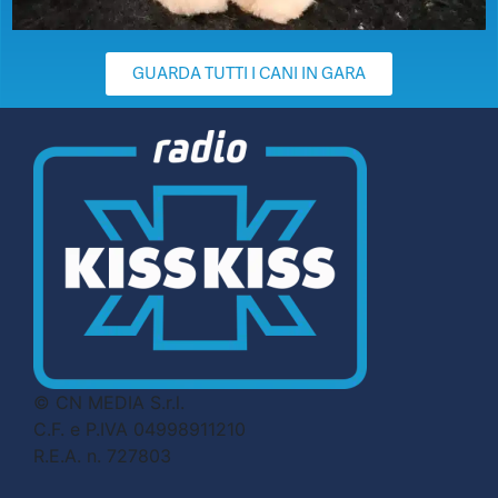
GUARDA TUTTI I CANI IN GARA
© CN MEDIA S.r.l.
C.F. e P.IVA 04998911210
R.E.A. n. 727803