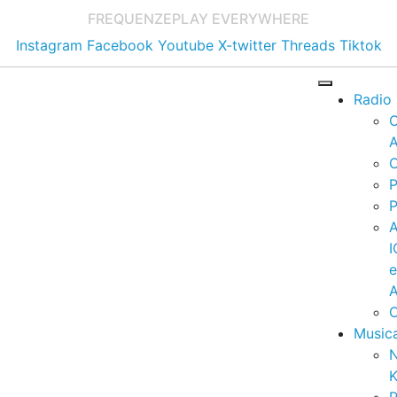
FREQUENZE
PLAY EVERYWHERE
Instagram
Facebook
Youtube
X-twitter
Threads
Tiktok
Radio
A
C
P
P
I
A
C
Music
K