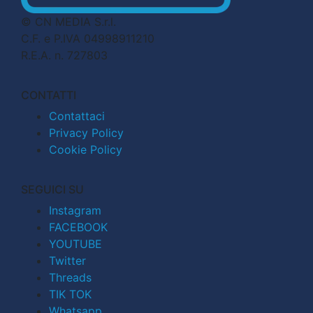
© CN MEDIA S.r.l.
C.F. e P.IVA 04998911210
R.E.A. n. 727803
CONTATTI
Contattaci
Privacy Policy
Cookie Policy
SEGUICI SU
Instagram
FACEBOOK
YOUTUBE
Twitter
Threads
TIK TOK
Whatsapp