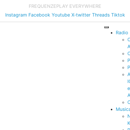
FREQUENZE
PLAY EVERYWHERE
Instagram
Facebook
Youtube
X-twitter
Threads
Tiktok
Radio
A
C
P
P
I
A
C
Music
K