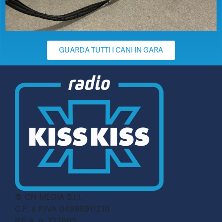
GUARDA TUTTI I CANI IN GARA
© CN MEDIA S.r.l.
C.F. e P.IVA 04998911210
R.E.A. n. 727803