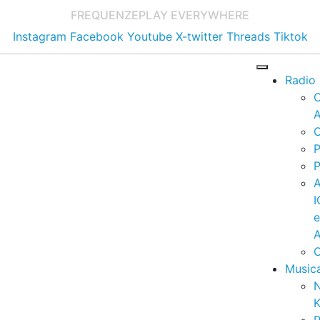
FREQUENZE
PLAY EVERYWHERE
Instagram
Facebook
Youtube
X-twitter
Threads
Tiktok
Radio
A
C
P
P
I
A
C
Music
K