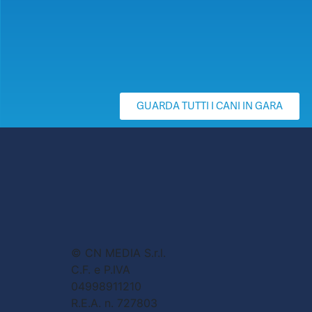
GUARDA TUTTI I CANI IN GARA
© CN MEDIA S.r.l.
C.F. e P.IVA
04998911210
R.E.A. n. 727803