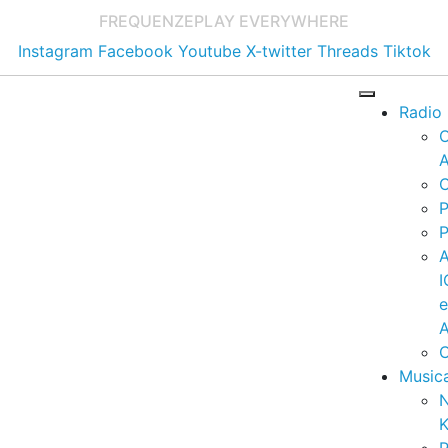
FREQUENZE
PLAY EVERYWHERE
Instagram
Facebook
Youtube
X-twitter
Threads
Tiktok
Radio
A
C
P
P
I
A
C
Music
K