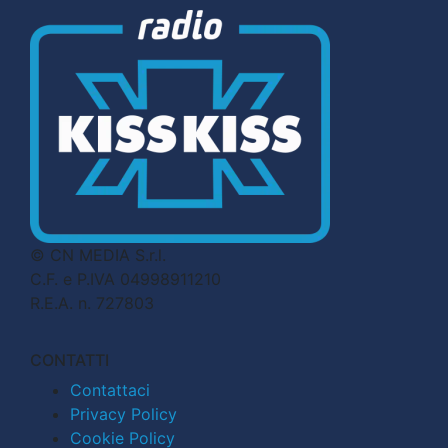
© CN MEDIA S.r.l.
C.F. e P.IVA 04998911210
R.E.A. n. 727803
CONTATTI
Contattaci
Privacy Policy
Cookie Policy