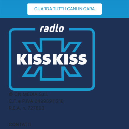
GUARDA TUTTI I CANI IN GARA
© CN MEDIA S.r.l.
C.F. e P.IVA 04998911210
R.E.A. n. 727803
CONTATTI