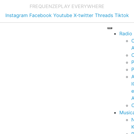
FREQUENZE
PLAY EVERYWHERE
Instagram
Facebook
Youtube
X-twitter
Threads
Tiktok
Radio
A
C
P
P
I
A
C
Music
K