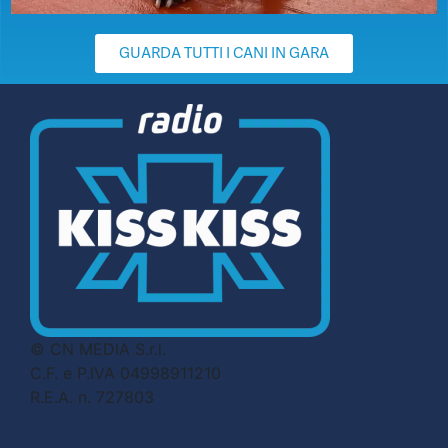
GUARDA TUTTI I CANI IN GARA
© CN MEDIA S.r.l.
C.F. e P.IVA 04998911210
R.E.A. n. 727803