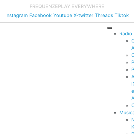
FREQUENZE
PLAY EVERYWHERE
Instagram
Facebook
Youtube
X-twitter
Threads
Tiktok
Radio
A
C
P
P
I
A
C
Music
K