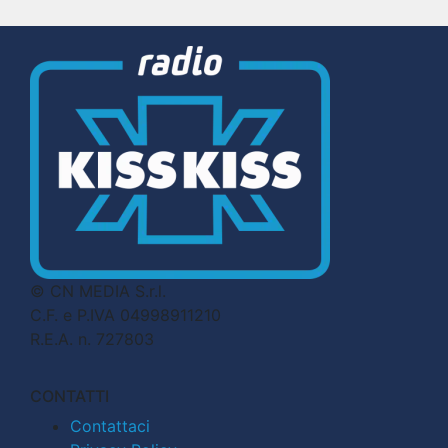
© CN MEDIA S.r.l.
C.F. e P.IVA 04998911210
R.E.A. n. 727803
CONTATTI
Contattaci