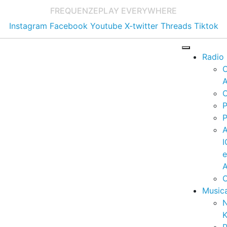
FREQUENZE
PLAY EVERYWHERE
Instagram
Facebook
Youtube
X-twitter
Threads
Tiktok
Radio
A
C
P
P
I
A
C
Music
K