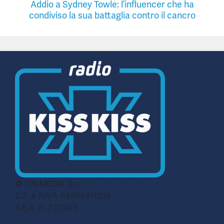
Addio a Sydney Towle: l’influencer che ha
condiviso la sua battaglia contro il cancro
© CN MEDIA S.r.l.
C.F. e P.IVA 04998911210
R.E.A. n. 727803