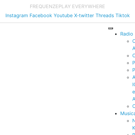
FREQUENZE
PLAY EVERYWHERE
Instagram
Facebook
Youtube
X-twitter
Threads
Tiktok
Radio
A
C
P
P
I
A
C
Music
K