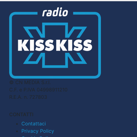
© CN MEDIA S.r.l.
C.F. e P.IVA 04998911210
R.E.A. n. 727803
CONTATTI
Contattaci
Privacy Policy