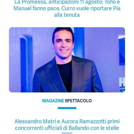
La Promessa, anticipazioni 11 agosto: Toño e
Manuel fanno pace, Curro vuole riportare Pia
alla tenuta
MAGAZINE
SPETTACOLO
Alessandro Matri e Aurora Ramazzotti primi
concorrenti ufficiali di Ballando con le stelle