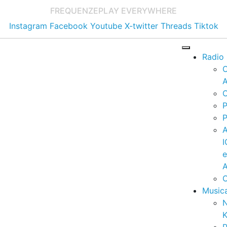
FREQUENZE
PLAY EVERYWHERE
Instagram
Facebook
Youtube
X-twitter
Threads
Tiktok
Radio
A
C
P
P
I
A
C
Music
K