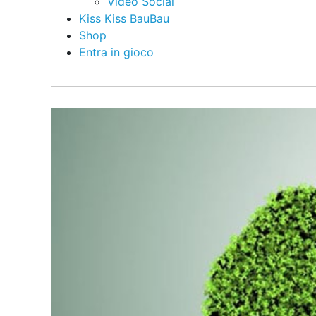
Video Social
Kiss Kiss BauBau
Shop
Entra in gioco