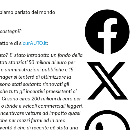
bbiamo parlato del mondo
 sostegni?
rettore di s
icurAUTO.it
:
to? E’ stato introdotto un fondo della
ati stanziati 50 milioni di euro per
e e amministrazioni pubbliche e 15
nager si tenterà di ottimizzare la
sono stati soltanto rinnovati gli
e tutti gli incentivi preesistenti ci
 Ci sono circa 200 milioni di euro per
o ibride e veicoli commerciali leggeri.
d’incentivare vetture ad impatto quasi
che per mezzi fermi ed in area
erità è che di recente c’è stata una