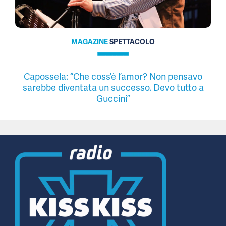
MAGAZINE
SPETTACOLO
Capossela: “Che coss’è l’amor? Non pensavo
sarebbe diventata un successo. Devo tutto a
Guccini”