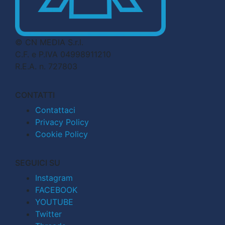
© CN MEDIA S.r.l.
C.F. e P.IVA 04998911210
R.E.A. n. 727803
CONTATTI
Contattaci
Privacy Policy
Cookie Policy
SEGUICI SU
Instagram
FACEBOOK
YOUTUBE
Twitter