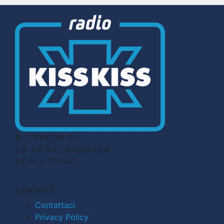
© CN MEDIA S.r.l.
C.F. e P.IVA 04998911210
R.E.A. n. 727803
CONTATTI
Contattaci
Privacy Policy