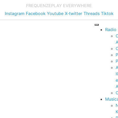
FREQUENZE
PLAY EVERYWHERE
Instagram
Facebook
Youtube
X-twitter
Threads
Tiktok
Radio
A
C
P
P
I
A
C
Music
K